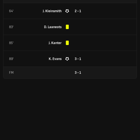
64'
J. Kleinsmith
2 - 1
83'
D. Laaneots
85'
J. Kanter
89'
K. Evans
3 - 1
FM
3
-
1