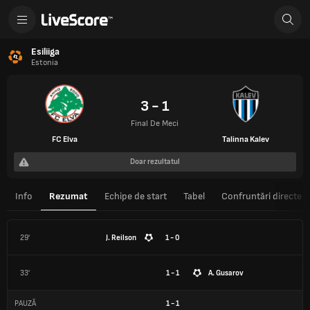
Esiliiga
Estonia
3 - 1
Final De Meci
FC Elva
Talinna Kalev
Doar rezultatul
Info
Rezumat
Echipe de start
Tabel
Confruntări directe
29'
J. Reilson
1 - 0
33'
1 - 1
A. Gusarov
PAUZĂ
1
-
1