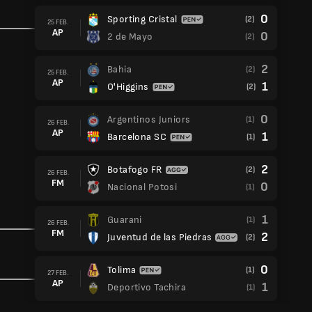
0
Sporting Cristal
(2)
25 FEB.
AP
0
2 de Mayo
(2)
2
Bahia
(2)
25 FEB.
AP
1
O'Higgins
(2)
0
Argentinos Juniors
(1)
26 FEB.
AP
1
Barcelona SC
(1)
2
Botafogo FR
(2)
26 FEB.
FM
0
Nacional Potosi
(1)
1
Guarani
(1)
26 FEB.
FM
2
Juventud de las Piedras
(2)
0
Tolima
(1)
27 FEB.
AP
1
Deportivo Tachira
(1)