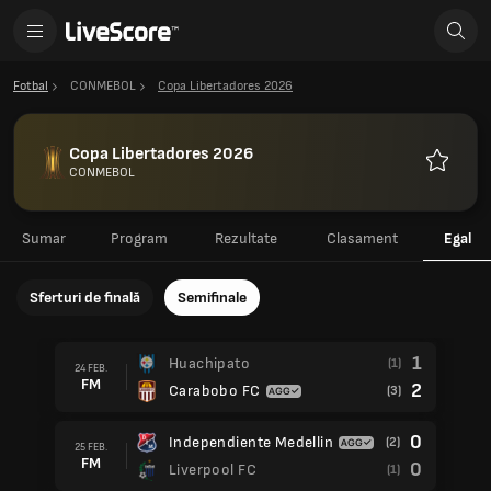
Fotbal
CONMEBOL
Copa Libertadores 2026
Copa Libertadores 2026
CONMEBOL
Favorite
Sumar
Program
Rezultate
Clasament
Egal
Sferturi de finală
Semifinale
1
Huachipato
(1)
24 FEB.
FM
2
Carabobo FC
(3)
0
Independiente Medellin
(2)
25 FEB.
FM
0
Liverpool FC
(1)