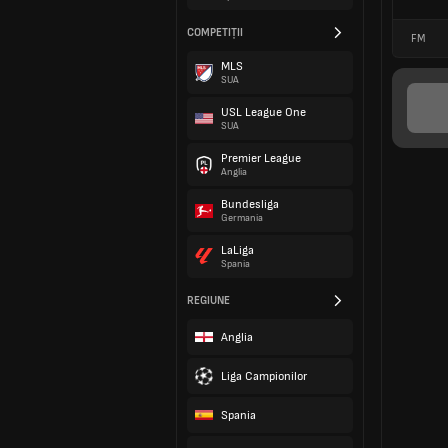
COMPETIȚII
FM
MLS
SUA
USL League One
SUA
Premier League
Anglia
Bundesliga
Germania
LaLiga
Spania
REGIUNE
Anglia
Liga Campionilor
Spania