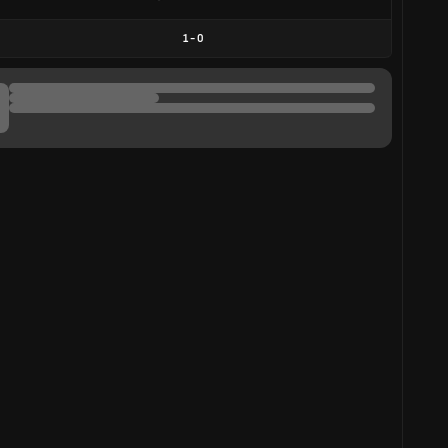
1
-
0