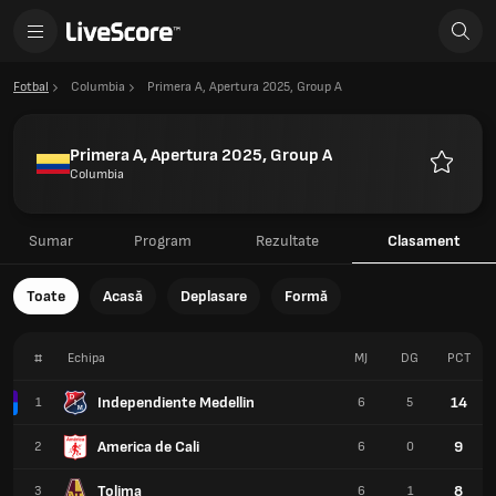
Fotbal
Columbia
Primera A, Apertura 2025, Group A
Primera A, Apertura 2025, Group A
Columbia
Favorite
Sumar
Program
Rezultate
Clasament
Toate
Acasă
Deplasare
Formă
#
Echipa
MJ
DG
PCT
Independiente Medellin
14
1
6
5
America de Cali
9
2
6
0
Tolima
8
3
6
1