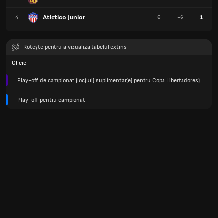
Atletico Junior
1
4
6
-6
Rotește pentru a vizualiza tabelul extins
Cheie
Play-off de campionat (loc(uri) suplimentar(e) pentru Copa Libertadores)
Play-off pentru campionat