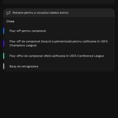
Rotește pentru a vizualiza tabelul extins
Cheie
Play-off pentru campionat
Play-off de campionat (loc(uri) suplimentar(e) pentru calificarea în UEFA
Champions League)
Play-offul de campionat oferă calificarea în UEFA Conference League
Baraj de retrogradare