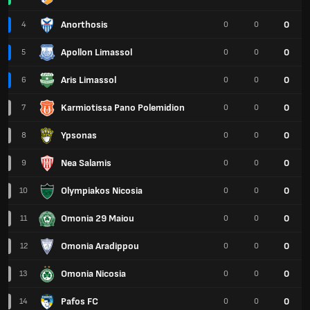
Anorthosis
0
4
0
0
Apollon Limassol
0
5
0
0
Aris Limassol
0
6
0
0
Karmiotissa Pano Polemidion
0
7
0
0
Ypsonas
0
8
0
0
Nea Salamis
0
9
0
0
Olympiakos Nicosia
0
10
0
0
Omonia 29 Maiou
0
11
0
0
Omonia Aradippou
0
12
0
0
Omonia Nicosia
0
13
0
0
Pafos FC
0
14
0
0