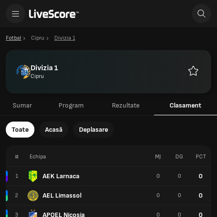
Fotbal
Cipru
Divizia 1
Divizia 1
Cipru
Favorite
Sumar
Program
Rezultate
Clasament
Toate
Acasă
Deplasare
#
Echipa
MJ
DG
PCT
AEK Larnaca
0
1
0
0
AEL Limassol
0
2
0
0
APOEL Nicosia
0
3
0
0