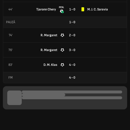
PEN.
44'
Tjaronn Chery
1 - 0
M. J. C. Saravia
PAUZĂ
1
-
0
74'
R. Margaret
2 - 0
76'
R. Margaret
3 - 0
83'
D. M. Klas
4 - 0
FM
4
-
0