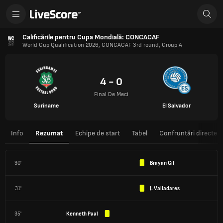
Calificările pentru Cupa Mondială: CONCACAF
World Cup Qualification 2026, CONCACAF 3rd round, Group A
4 - 0
Final De Meci
Suriname
El Salvador
Info
Rezumat
Echipe de start
Tabel
Confruntări directe
30'
Brayan Gil
31'
J. Valladares
35'
Kenneth Paal