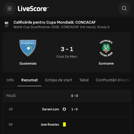
Calificările pentru Cupa Mondială: CONCACAF
World Cup Qualification 2026, CONCACAF 3rd round, Group A
3 - 1
Final De Meci
Guatemala
Suriname
Info
Rezumat
Echipe de start
Tabel
Confruntări directe
PAUZĂ
0
-
0
49'
Darwin Lom
1 - 0
56'
Jose Rosales