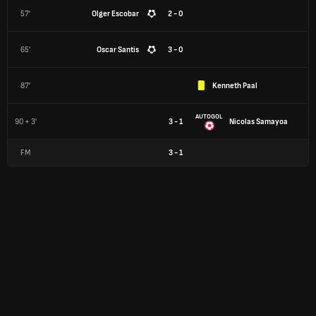
57'
Olger Escobar
2 - 0
65'
Oscar Santis
3 - 0
87'
Kenneth Paal
AUTOGOL
90 + 3'
3 - 1
Nicolas Samayoa
FM
3
-
1