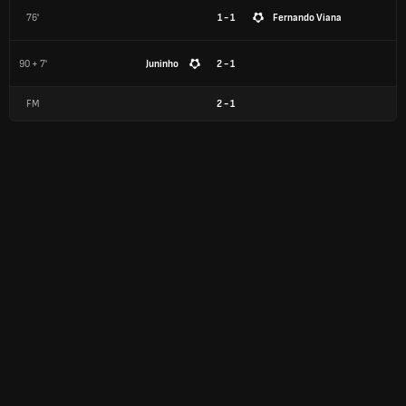
76'
1 - 1
Fernando Viana
90 + 7'
Juninho
2 - 1
FM
2
-
1