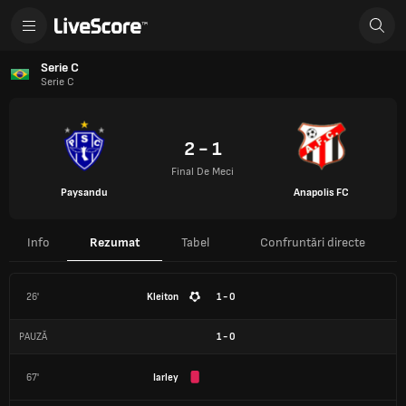
Serie C
Serie C
2 - 1
Final De Meci
Paysandu
Anapolis FC
Info
Rezumat
Tabel
Confruntări directe
26'
Kleiton
1 - 0
PAUZĂ
1
-
0
67'
Iarley