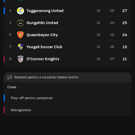
Tuggeranong United
27
4
21
-19
Gungahlin United
25
5
21
-24
Queanbeyan City
24
6
21
-15
Yoogali Soccer Club
15
7
21
-18
O'Connor Knights
11
8
21
-37
Rotește pentru a vizualiza tabelul extins
Cheie
Play-off pentru campionat
Retrogradare