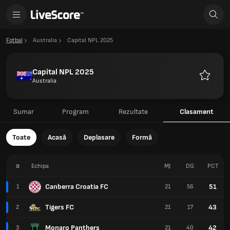
Fotbal
Australia
Capital NPL 2025
Capital NPL 2025
Australia
Favorite
Sumar
Program
Rezultate
Clasament
Toate
Acasă
Deplasare
Formă
#
Echipa
MJ
DG
PCT
Canberra Croatia FC
51
1
21
56
Tigers FC
43
2
21
17
Monaro Panthers
42
3
21
40