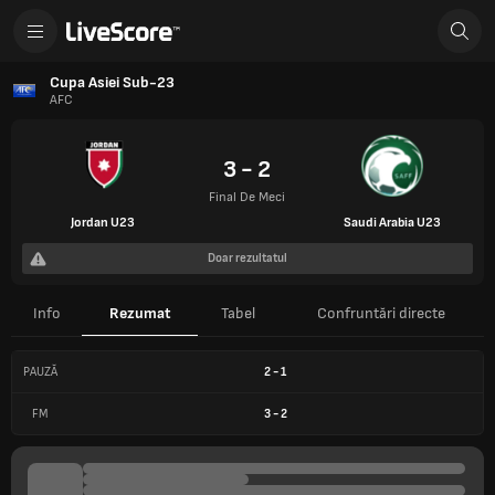
Cupa Asiei Sub-23
AFC
3 - 2
Final De Meci
Jordan U23
Saudi Arabia U23
Doar rezultatul
Info
Rezumat
Tabel
Confruntări directe
PAUZĂ
2
-
1
FM
3
-
2