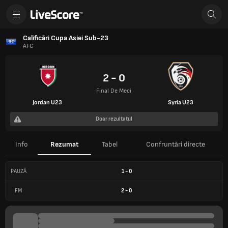
Calificări Cupa Asiei Sub-23
AFC
2 - 0
Final De Meci
Jordan U23
Syria U23
Doar rezultatul
Info
Rezumat
Tabel
Confruntări directe
PAUZĂ
1
-
0
FM
2
-
0