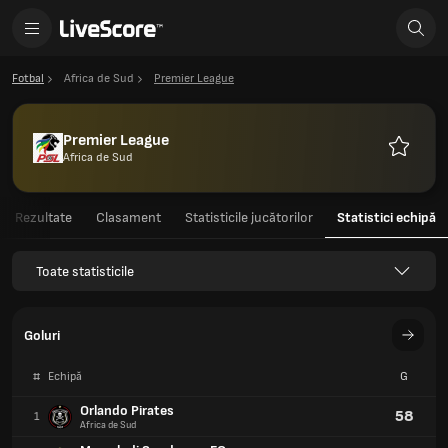
Fotbal
Africa de Sud
Premier League
Premier League
Africa de Sud
Favorite
Rezultate
Clasament
Statisticile jucătorilor
Statistici echipă
Toate statisticile
Goluri
#
Echipă
G
Orlando Pirates
58
1
Africa de Sud