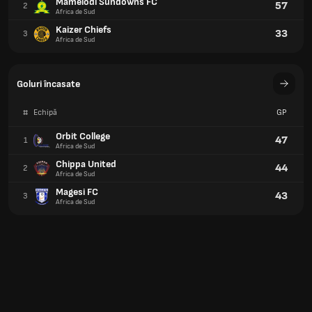
Mamelodi Sundowns FC
57
2
Africa de Sud
Kaizer Chiefs
33
3
Africa de Sud
Goluri încasate
#
Echipă
GP
Orbit College
47
1
Africa de Sud
Chippa United
44
2
Africa de Sud
Magesi FC
43
3
Africa de Sud
Cartonașe galbene
#
Echipă
CG
Stellenbosch FC
60
1
Africa de Sud