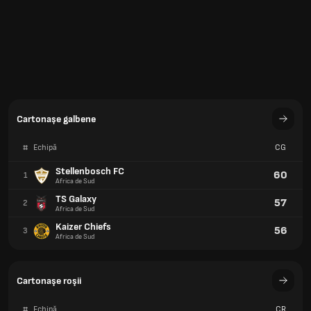
TS Galaxy
57
2
Africa de Sud
Kaizer Chiefs
56
3
Africa de Sud
Cartonaşe roşii
#
Echipă
CR
Stellenbosch FC
5
1
Africa de Sud
AmaZulu FC
4
2
Africa de Sud
Magesi FC
4
2
Africa de Sud