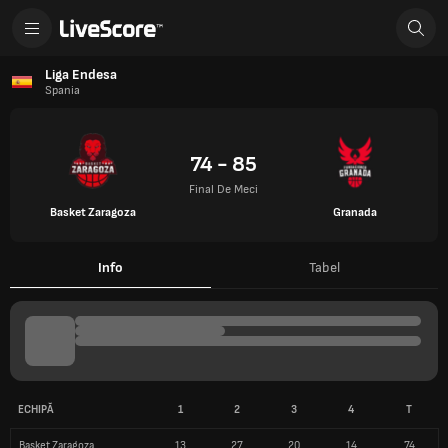
Liga Endesa
Spania
74 - 85
Final De Meci
Basket Zaragoza
Granada
Info
Tabel
ECHIPĂ
1
2
3
4
T
Basket Zaragoza
13
27
20
14
74