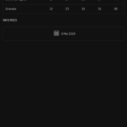
Granada
12
23
19
31
85
INFO MECI
9 Mai 2026