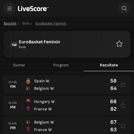
Baschet
Euro
EuroBasket Feminin
EuroBasket Feminin
Euro
Favorite
Sumar
Program
Rezultate
58
Spain W
25 IUN.
FM
64
Belgium W
68
Hungary W
25 IUN.
FM
82
France W
67
Belgium W
24 IUN.
FM
63
France W