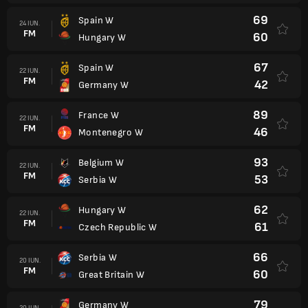
69
Spain W
24 IUN.
FM
60
Hungary W
67
Spain W
22 IUN.
FM
42
Germany W
89
France W
22 IUN.
FM
46
Montenegro W
93
Belgium W
22 IUN.
FM
53
Serbia W
62
Hungary W
22 IUN.
FM
61
Czech Republic W
66
Serbia W
20 IUN.
FM
60
Great Britain W
79
Germany W
20 IUN.