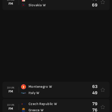
FM
69
Slovakia W
63
Montenegro W
19 IUN.
FM
49
Italy W
79
Czech Republic W
19 IUN.
FM
76
Greece W