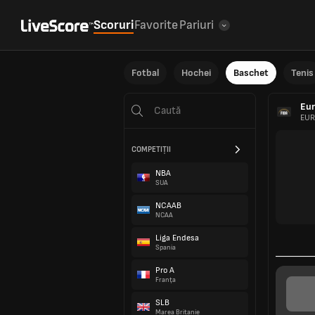
Scoruri
Favorite
Pariuri
Fotbal
Hochei
Baschet
Tenis
Eur
EURO
COMPETIȚII
NBA
SUA
NCAAB
NCAA
Liga Endesa
Spania
Pro A
INFO MECI
Franța
SLB
Marea Britanie