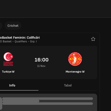
Crichet
oBasket Feminin: Calificări
 Basket - Qualifiers - Grp. I
Favorite
16:00
11 Nov.
Turkiye W
Montenegro W
Info
Tabel
11 Nov. 2026