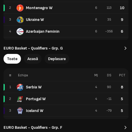
Montenegro W
10
2
6
113
Ukraine W
9
3
6
35
Azerbaijan Feminin
6
4
6
-356
EURO Basket - Qualifiers - Grp. G
Toate
Acasă
Deplasare
#
Echipa
MJ
DS
PCT
Serbia W
8
1
4
90
Portugal W
5
2
4
-11
Iceland W
5
3
4
-79
EURO Basket - Qualifiers - Grp. F