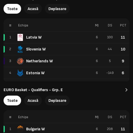
Toate
Acasă
Deplasare
#
Echipa
MJ
DS
PCT
Latvia W
11
1
6
100
Slovenia W
10
2
6
44
Netherlands W
9
3
6
5
Estonia W
6
4
6
-149
EURO Basket - Qualifiers - Grp. E
Toate
Acasă
Deplasare
#
Echipa
MJ
DS
PCT
Bulgaria W
11
1
6
208