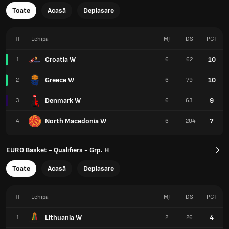
Toate
Acasă
Deplasare
#
Echipa
MJ
DS
PCT
Croatia W
10
1
6
62
Greece W
10
2
6
79
Denmark W
9
3
6
63
North Macedonia W
7
4
6
-204
EURO Basket - Qualifiers - Grp. H
Toate
Acasă
Deplasare
#
Echipa
MJ
DS
PCT
Lithuania W
4
1
2
26