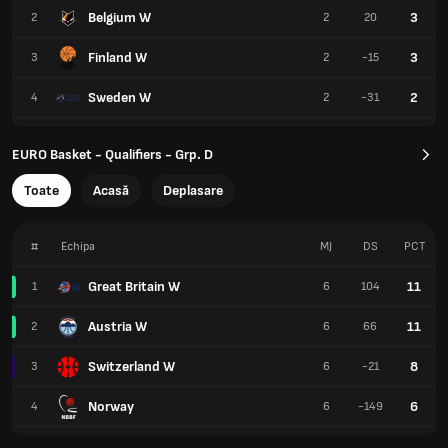
Belgium W
3
2
2
20
Finland W
3
3
2
-15
Sweden W
2
4
2
-31
EURO Basket - Qualifiers - Grp. D
Toate
Acasă
Deplasare
#
Echipa
MJ
DS
PCT
Great Britain W
11
1
6
104
Austria W
11
2
6
66
Switzerland W
8
3
6
-21
Norway
6
4
6
-149