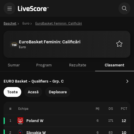
Baschet
Euro
EuroBasket Feminin: Calificări
EuroBasket Feminin: Calificări
Euro
Favorite
Sumar
Program
Rezultate
Clasament
EURO Basket - Qualifiers - Grp. C
Toate
Acasă
Deplasare
#
Echipa
MJ
DS
PCT
Poland W
12
1
6
171
Slovakia W
10
2
6
83