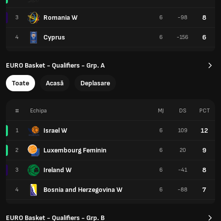
Romania W
8
3
6
-98
Cyprus
6
4
6
-156
EURO Basket - Qualifiers - Grp. A
Toate
Acasă
Deplasare
#
Echipa
MJ
DS
PCT
Israel W
12
1
6
109
Luxembourg Feminin
9
2
6
20
Ireland W
8
3
6
-41
Bosnia and Herzegovina W
7
4
6
-88
EURO Basket - Qualifiers - Grp. B