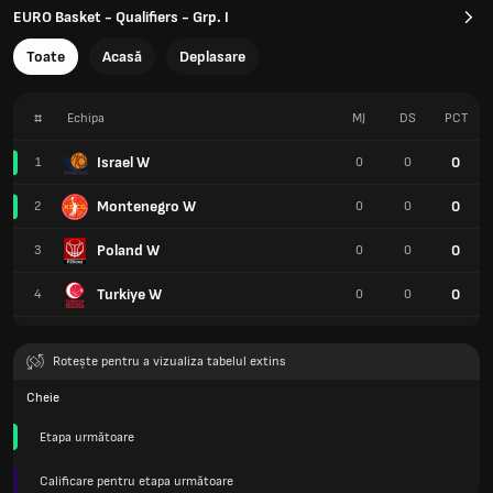
EURO Basket - Qualifiers - Grp. I
Toate
Acasă
Deplasare
#
Echipa
MJ
DS
PCT
Israel W
0
1
0
0
Montenegro W
0
2
0
0
Poland W
0
3
0
0
Turkiye W
0
4
0
0
Rotește pentru a vizualiza tabelul extins
Cheie
Etapa următoare
Calificare pentru etapa următoare