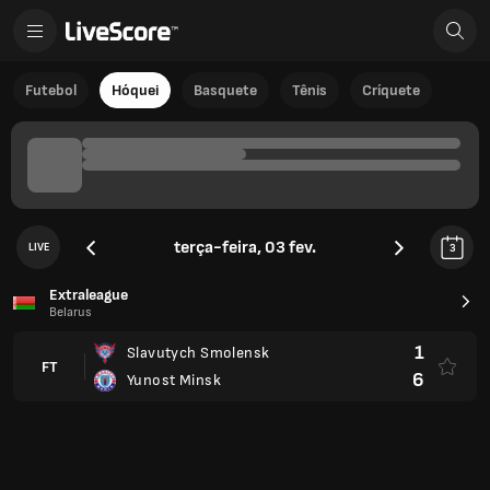
Futebol
Hóquei
Basquete
Tênis
Críquete
terça-feira, 03 fev.
LIVE
3
Extraleague
Belarus
1
Slavutych Smolensk
FT
6
Yunost Minsk