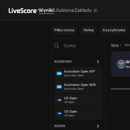
Wyniki
Ulubione
Zakłady
Piłka nożna
Hokej
Koszykówka
Tenis
Wi
W
ROZGRYWKI
Wi
Australian Open ATP
Australian Open
Australian Open WTA
Australian Open
US Open
US Open
US Open
US Open
REGION