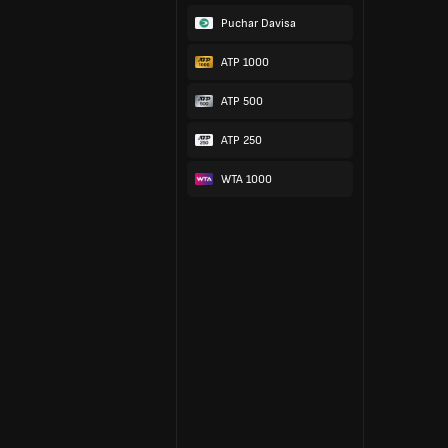
Puchar Davisa
ATP 1000
ATP 500
ATP 250
WTA 1000