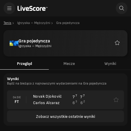
Tenis
Igrzyska – Mężczyźni
Gra pojedyncza
Gra pojedyncza
Igrzyska – Mężczyźni
Ulubion
Przegląd
Mecze
Wyniki
Wyniki
Bądź na bieżąco z najnowszymi wydarzeniami na Gra pojedyncza
Novak Djoković
7
7
7
7
04 SIE
FT
3
2
6
6
Carlos Alcaraz
Zobacz wszystkie ostatnie wyniki