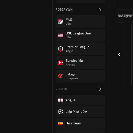
ROZGRYWKI
NASTĘPNY
MLS
USA
USL League One
USA
Premier League
Anglia
Bundesliga
Niemcy
LaLiga
Hiszpania
REGION
Anglia
Liga Mistrzów
Hiszpania