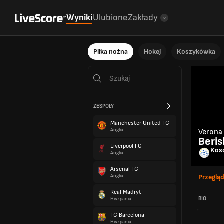
Wyniki
Ulubione
Zakłady
Piłka nożna
Hokej
Koszykówka
ZESPOŁY
Manchester United FC
Anglia
Verona
Beris
Liverpool FC
Kos
Anglia
Arsenal FC
Anglia
Przeglą
Real Madryt
BIO
Hiszpania
FC Barcelona
Hiszpania