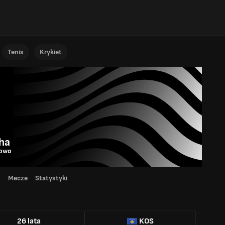
Tenis
Krykiet
ha
owo
d
Mecze
Statystyki
26 lata
KOS