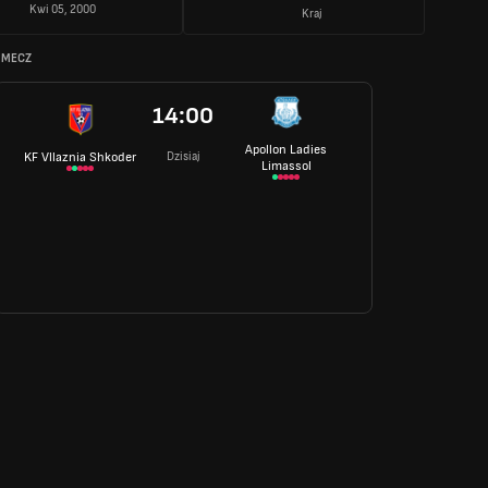
Kwi 05, 2000
Kraj
 MECZ
14:00
Apollon Ladies
Dzisiaj
KF Vllaznia Shkoder
Limassol