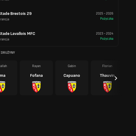
Stade Brestois 29
2025
-
2026
Pożyczka
rancja
Stade Lavallois MFC
2023
-
2024
Pożyczka
rancja
Z DRUŻYNY
allah
Rayan
Gabin
Florian
ima
Fofana
Capuano
Thauvin