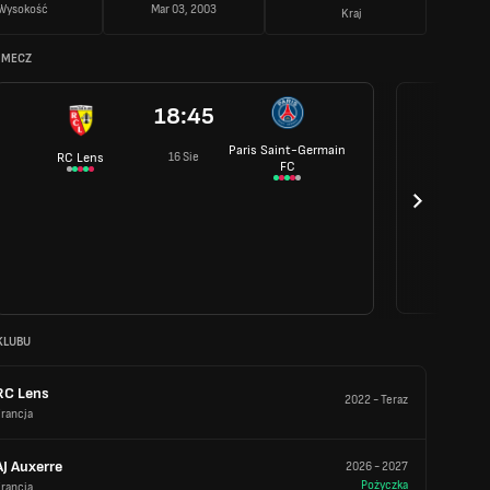
Wysokość
Mar 03, 2003
Kraj
 MECZ
18:45
Paris Saint-Germain
16 Sie
RC Lens
FC
KLUBU
RC Lens
2022
-
Teraz
rancja
AJ Auxerre
2026
-
2027
Pożyczka
rancja