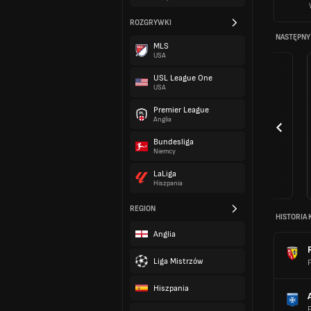
ROZGRYWKI
NASTĘPNY
MLS
USA
USL League One
USA
Premier League
Anglia
Bundesliga
Niemcy
LaLiga
Hiszpania
REGION
HISTORIA 
Anglia
Liga Mistrzów
F
Hiszpania
F