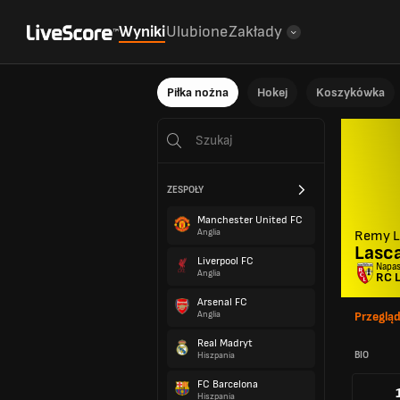
Wyniki
Ulubione
Zakłady
Piłka nożna
Hokej
Koszykówka
ZESPOŁY
Manchester United FC
Anglia
Remy L
Lasc
Liverpool FC
Napas
Anglia
RC 
Arsenal FC
Anglia
Przeglą
Real Madryt
BIO
Hiszpania
FC Barcelona
Hiszpania