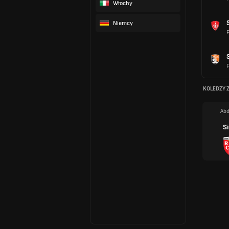
Włochy
Niemcy
F
F
KOLEDZY 
Abd
S