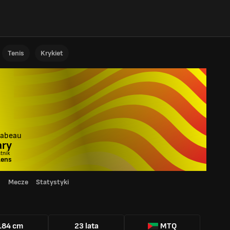
Tenis
Krykiet
abeau
ary
tnik
Lens
d
Mecze
Statystyki
184 cm
23 lata
MTQ