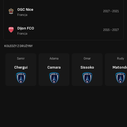
OGC Nice
2017
-
2021
Francja
Dijon FCO
2015
-
2017
Francja
KOLEDZY Z DRUŻYNY
Samir
Adama
Omar
Rudy
Chergui
Camara
Sissoko
Matond