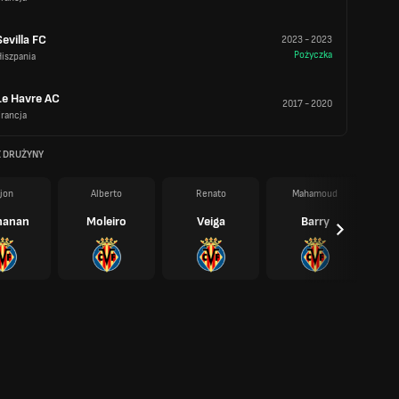
Sevilla FC
2023
-
2023
Pożyczka
iszpania
Le Havre AC
2017
-
2020
rancja
Z DRUŻYNY
jon
Alberto
Renato
Mahamoud
hanan
Moleiro
Veiga
Barry