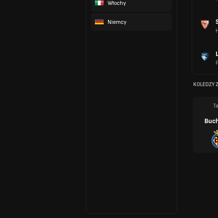
Włochy
Niemcy
H
F
KOLEDZY 
Ta
Buc