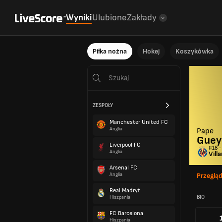
Wyniki
Ulubione
Zakłady
Piłka nożna
Hokej
Koszykówka
ZESPOŁY
Manchester United FC
Anglia
Pape
Guey
Liverpool FC
#18 -
Anglia
Vill
Arsenal FC
Anglia
Przeglą
Real Madryt
BIO
Hiszpania
FC Barcelona
Hiszpania