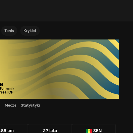
Tenis
Krykiet
e
 Pomocnik
arreal CF
d
Mecze
Statystyki
189 cm
27 lata
SEN