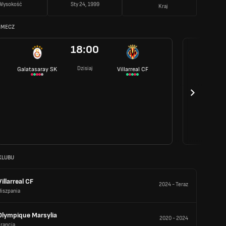
Wysokość
Sty 24, 1999
Kraj
 MECZ
18:00
Dzisiaj
Galatasaray SK
Villarreal CF
KLUBU
Villarreal CF
2024
-
Teraz
iszpania
Olympique Marsylia
2020
-
2024
rancja