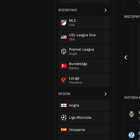
ROZGRYWKI
NASTĘPNY
MLS
USA
USL League One
USA
Premier League
Anglia
Bundesliga
Niemcy
LaLiga
Hiszpania
REGION
HISTORIA 
Anglia
Liga Mistrzów
H
Hiszpania
F