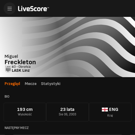
Miguel
Freckleton
#3 - Obrońca
LASK Linz
Przegląd
Mecze
Statystyki
BIO
193 cm
23 lata
ENG
Wysokość
Sie 06, 2003
Kraj
NASTĘPNY MECZ