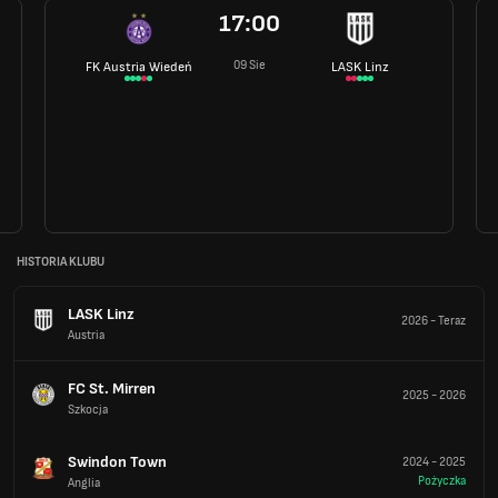
17:00
09 Sie
FK Austria Wiedeń
LASK Linz
HISTORIA KLUBU
LASK Linz
2026
-
Teraz
Austria
FC St. Mirren
2025
-
2026
Szkocja
Swindon Town
2024
-
2025
Pożyczka
Anglia