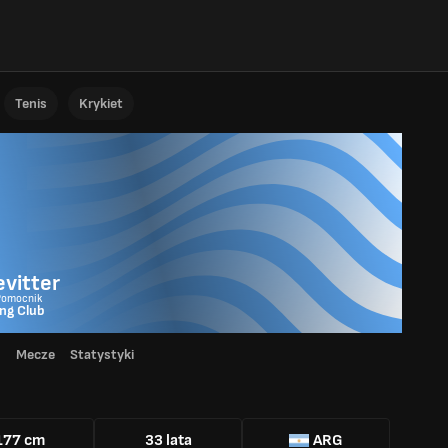
Tenis
Krykiet
vitter
Pomocnik
ng Club
d
Mecze
Statystyki
177 cm
33 lata
ARG