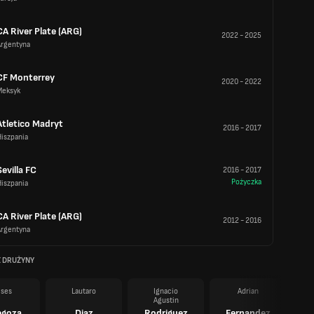
CA River Plate (ARG)
2022
-
2025
Argentyna
CF Monterrey
2020
-
2022
Meksyk
Atletico Madryt
2016
-
2017
iszpania
Sevilla FC
2016
-
2017
Pożyczka
iszpania
CA River Plate (ARG)
2012
-
2016
Argentyna
Z DRUŻYNY
ises
Lautaro
Ignacio
Adrian
Agustin
egoza
Diaz
Rodriguez
Fernandez