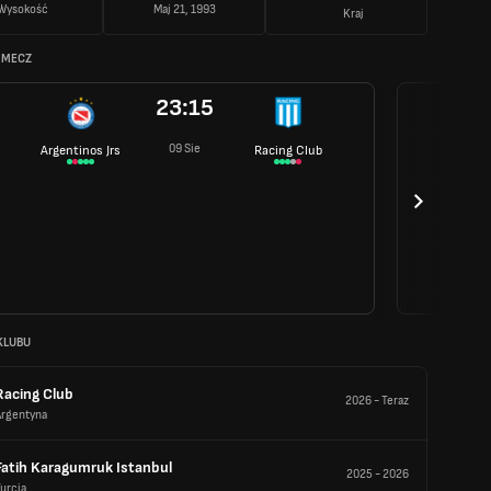
Wysokość
Maj 21, 1993
Kraj
 MECZ
23:15
09 Sie
Argentinos Jrs
Racing Club
KLUBU
Racing Club
2026
-
Teraz
Argentyna
Fatih Karagumruk Istanbul
2025
-
2026
urcja