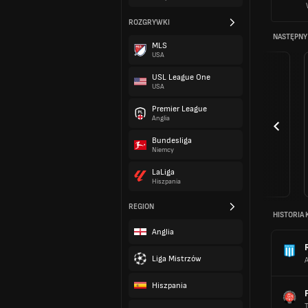
ROZGRYWKI
NASTĘPNY
MLS
USA
USL League One
USA
Premier League
Anglia
Bundesliga
Niemcy
LaLiga
Hiszpania
REGION
HISTORIA 
Anglia
Liga Mistrzów
Hiszpania
T