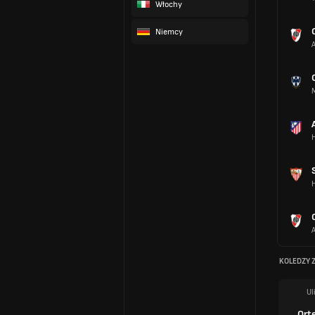
Włochy
Niemcy
H
H
KOLEDZY 
Ul
Ort