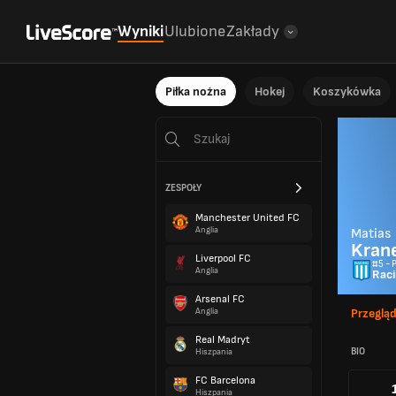
Wyniki
Ulubione
Zakłady
Piłka nożna
Hokej
Koszykówka
ZESPOŁY
Manchester United FC
Anglia
Matias
Krane
Liverpool FC
#5 - 
Anglia
Raci
Arsenal FC
Anglia
Przeglą
Real Madryt
BIO
Hiszpania
FC Barcelona
Hiszpania