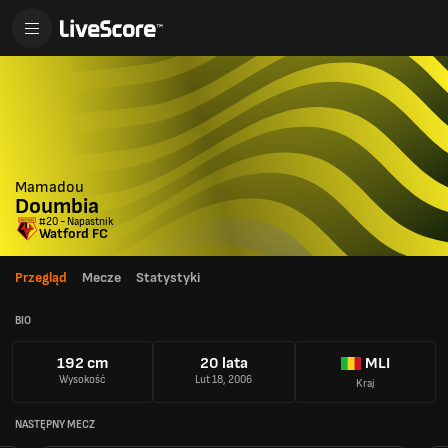
Mamadou
Doumbia
#20 - Napastnik
Watford FC
Przegląd
Mecze
Statystyki
BIO
192 cm
20 lata
MLI
Wysokość
Lut 18, 2006
Kraj
NASTĘPNY MECZ