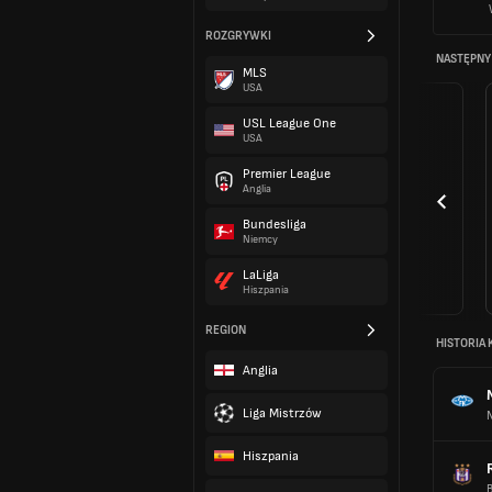
ROZGRYWKI
NASTĘPNY
MLS
USA
USL League One
USA
Premier League
Anglia
Bundesliga
Niemcy
LaLiga
Hiszpania
REGION
HISTORIA 
Anglia
Liga Mistrzów
Hiszpania
B