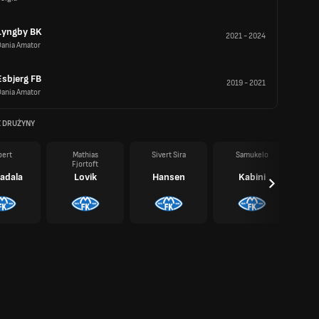
Lyngby BK
2021
-
2024
Dania Amator
Esbjerg FB
2019
-
2021
Dania Amator
Z DRUŻYNY
bert
Mathias
Sivert Sira
Samukelo
Fjortoft
adala
Lovik
Hansen
Kabini