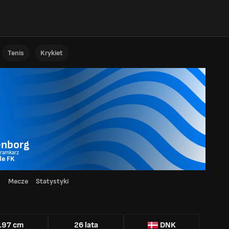
Tenis
Krykiet
enborg
Bramkarz
de FK
d
Mecze
Statystyki
197 cm
26 lata
DNK