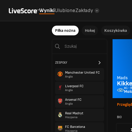
Wyniki
Ulubione
Zakłady
Piłka nożna
Hokej
Koszykówka
ZESPOŁY
Manchester United FC
Anglia
Mads
Kikk
Liverpool FC
#1 - 
Anglia
Mol
Arsenal FC
Anglia
Przeglą
Real Madryt
BIO
Hiszpania
FC Barcelona
Hiszpania