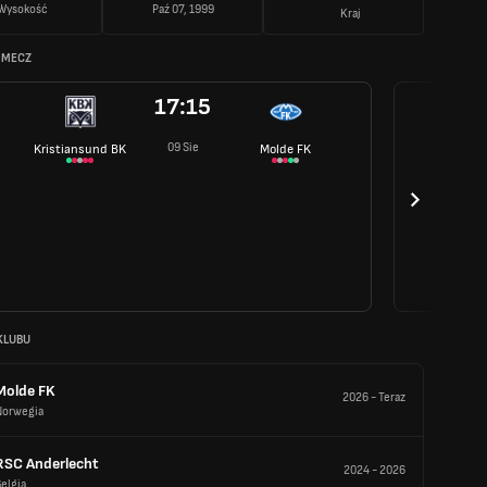
Wysokość
Paź 07, 1999
Kraj
 MECZ
17:15
09 Sie
Kristiansund BK
Molde FK
KLUBU
Molde FK
2026
-
Teraz
Norwegia
RSC Anderlecht
2024
-
2026
elgia