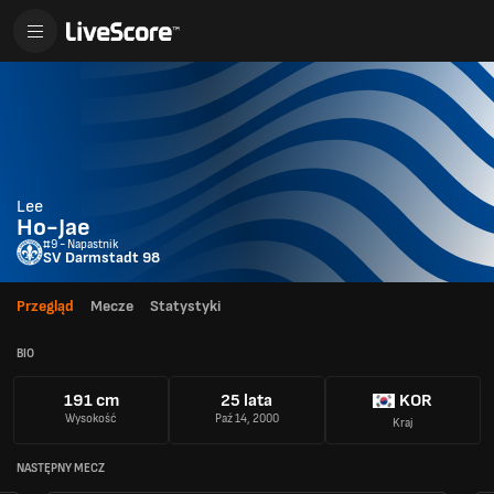
Lee
Ho-Jae
#9 - Napastnik
SV Darmstadt 98
Przegląd
Mecze
Statystyki
BIO
191 cm
25 lata
KOR
Wysokość
Paź 14, 2000
Kraj
NASTĘPNY MECZ