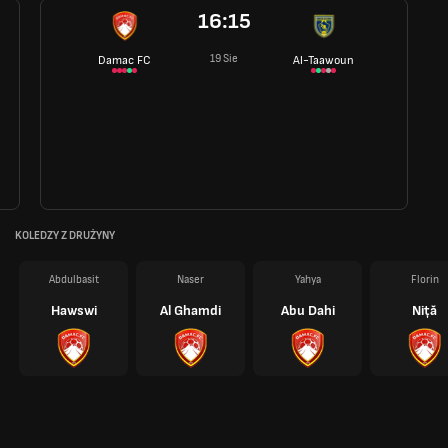
16:15
19 Sie
Damac FC
Al-Taawoun
KOLEDZY Z DRUŻYNY
Abdulbasit
Naser
Yahya
Florin
Hawswi
Al Ghamdi
Abu Dahi
Niță