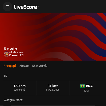
Kewin
#1 - Bramkarz
Damac FC
Przegląd
Mecze
Statystyki
BIO
189 cm
31 lata
BRA
Wysokość
Sty 25, 1995
Kraj
NASTĘPNY MECZ