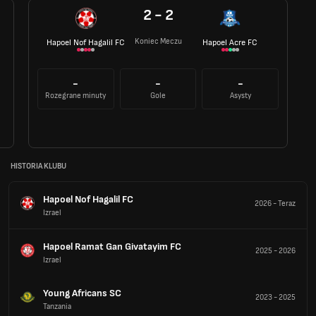
2 - 2
Koniec Meczu
Hapoel Nof Hagalil FC
Hapoel Acre FC
-
-
-
Rozegrane minuty
Gole
Asysty
HISTORIA KLUBU
Hapoel Nof Hagalil FC
2026
-
Teraz
Izrael
Hapoel Ramat Gan Givatayim FC
2025
-
2026
Izrael
Young Africans SC
2023
-
2025
Tanzania