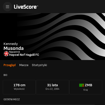
Kennedy
Musonda
Napastnik
Hapoel Nof Hagalil FC
Przegląd
Mecze
Statystyki
BIO
176 cm
31 lata
ZMB
Wysokość
Gru 22, 1994
Kraj
OSTATNI MECZ