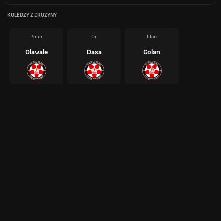
KOLEDZY Z DRUŻYNY
Peter
Or
Idan
Olawale
Dasa
Golan