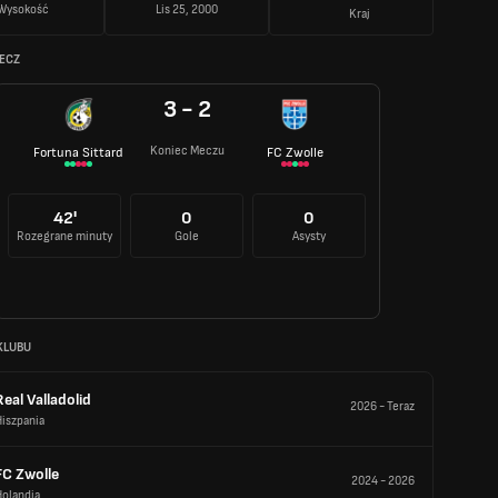
Wysokość
Lis 25, 2000
Kraj
MECZ
3 - 2
Koniec Meczu
Fortuna Sittard
FC Zwolle
42'
0
0
Rozegrane minuty
Gole
Asysty
KLUBU
Real Valladolid
2026
-
Teraz
iszpania
FC Zwolle
2024
-
2026
Holandia