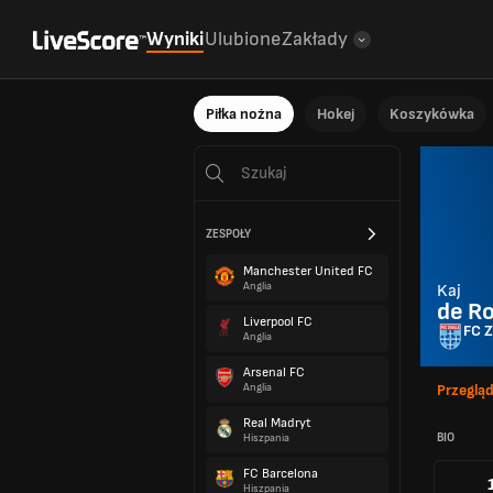
Wyniki
Ulubione
Zakłady
Piłka nożna
Hokej
Koszykówka
ZESPOŁY
Manchester United FC
Anglia
Kaj
de Ro
Liverpool FC
FC Z
Anglia
Arsenal FC
Anglia
Przeglą
Real Madryt
BIO
Hiszpania
FC Barcelona
Hiszpania