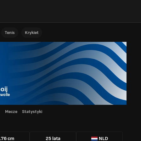
Tenis
Krykiet
oij
wolle
d
Mecze
Statystyki
176 cm
25 lata
NLD