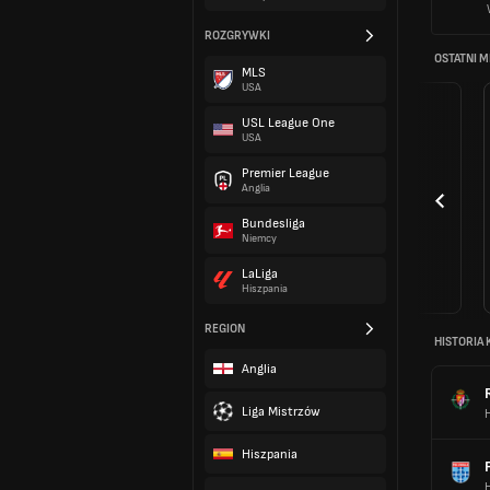
ROZGRYWKI
OSTATNI 
MLS
USA
USL League One
USA
Premier League
Anglia
Bundesliga
Niemcy
LaLiga
Hiszpania
REGION
HISTORIA 
Anglia
Liga Mistrzów
H
Hiszpania