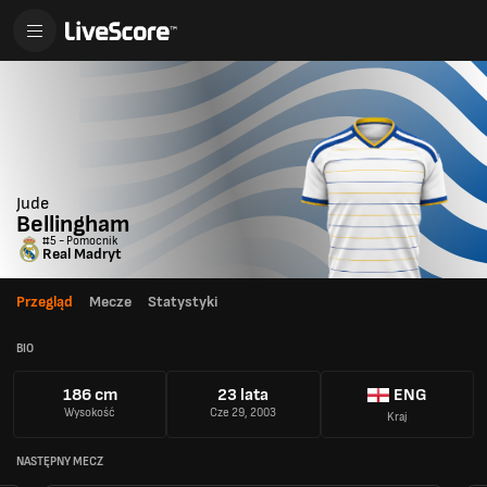
Jude
Bellingham
#5 - Pomocnik
Real Madryt
Przegląd
Mecze
Statystyki
BIO
186 cm
23 lata
ENG
Wysokość
Cze 29, 2003
Kraj
NASTĘPNY MECZ