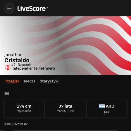
Jonathan
Cristaldo
#9 - Napastnik
Independiente Petrolero
Przegląd
Mecze
Statystyki
BIO
174 cm
37 lata
ARG
Wysokość
Mar 05, 1989
Kraj
NASTĘPNY MECZ