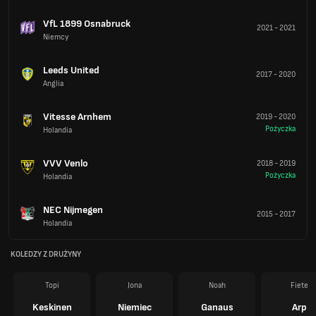
VfL 1899 Osnabruck
2021
-
2021
Niemcy
Leeds United
2017
-
2020
Anglia
Vitesse Arnhem
2019
-
2020
Pożyczka
Holandia
VVV Venlo
2018
-
2019
Pożyczka
Holandia
NEC Nijmegen
2015
-
2017
Holandia
KOLEDZY Z DRUŻYNY
Topi
Jona
Noah
Fiete
Keskinen
Niemiec
Ganaus
Arp