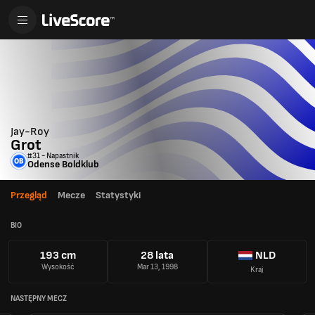
Jay-Roy
Grot
#31 - Napastnik
Odense Boldklub
Przegląd
Mecze
Statystyki
BIO
193 cm
28 lata
NLD
Wysokość
Mar 13, 1998
Kraj
NASTĘPNY MECZ