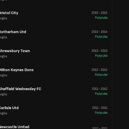
Bristol City
2015
-
2015
Pożyczka
nglia
Rotherham Utd
2013
-
2014
Pożyczka
nglia
Shrewsbury Town
2013
-
2013
Pożyczka
nglia
Milton Keynes Dons
2012
-
2012
Pożyczka
nglia
Sheffield Wednesday FC
2011
-
2012
Pożyczka
nglia
Carlisle Utd
2011
-
2011
Pożyczka
nglia
Newcastle United
2011
-
2011