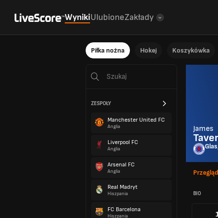
Wyniki
Ulubione
Zakłady
Piłka nożna
Hokej
Koszykówka
ZESPOŁY
Manchester United FC
Anglia
James
Taver
Liverpool FC
Gla
Anglia
Arsenal FC
Anglia
Przeglą
Real Madryt
BIO
Hiszpania
FC Barcelona
Hiszpania