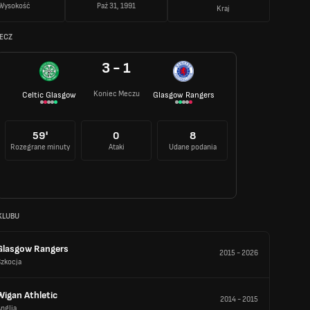
Wysokość
Paź 31, 1991
Kraj
MECZ
3 - 1
Koniec Meczu
Celtic Glasgow
Glasgow Rangers
59'
0
8
Rozegrane minuty
Ataki
Udane podania
KLUBU
Glasgow Rangers
2015
-
2026
Szkocja
Wigan Athletic
2014
-
2015
nglia