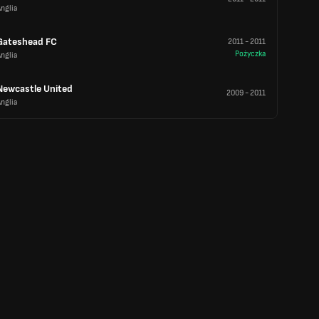
nglia
Gateshead FC
2011
-
2011
Pożyczka
nglia
Newcastle United
2009
-
2011
nglia