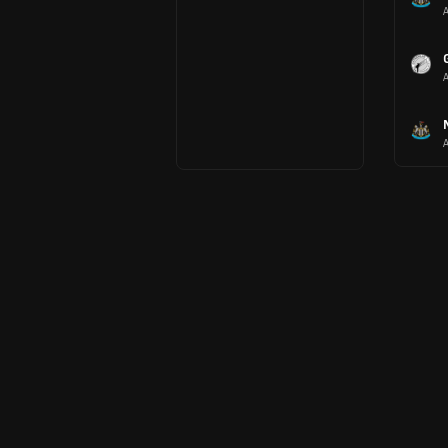
A
A
A