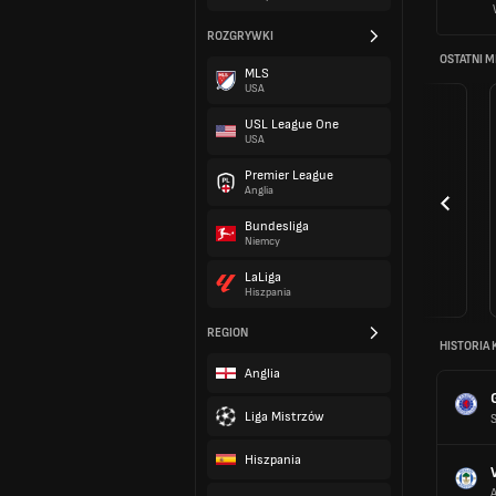
ROZGRYWKI
OSTATNI 
MLS
USA
USL League One
USA
Premier League
Anglia
Bundesliga
Niemcy
LaLiga
Hiszpania
REGION
HISTORIA 
Anglia
Liga Mistrzów
Hiszpania
A