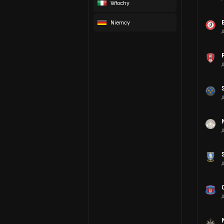
Włochy
Niemcy
A
A
A
A
A
A