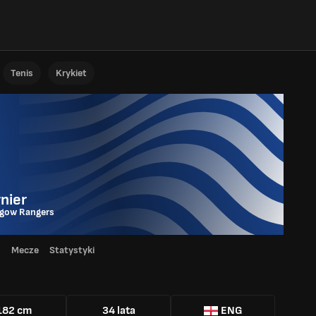
Tenis
Krykiet
nier
sgow Rangers
d
Mecze
Statystyki
182 cm
34 lata
ENG