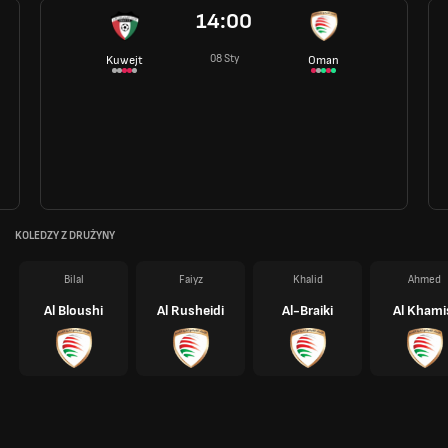
14:00
08 Sty
Kuwejt
Oman
KOLEDZY Z DRUŻYNY
Bilal
Faiyz
Khalid
Ahmed
Al Bloushi
Al Rusheidi
Al-Braiki
Al Khami