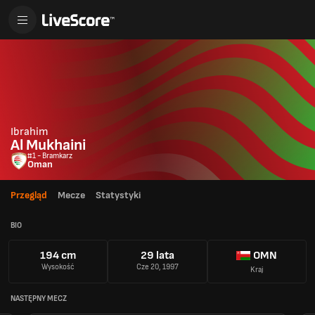
Ibrahim
Al Mukhaini
#1 - Bramkarz
Oman
Przegląd
Mecze
Statystyki
BIO
194 cm
29 lata
OMN
Wysokość
Cze 20, 1997
Kraj
NASTĘPNY MECZ