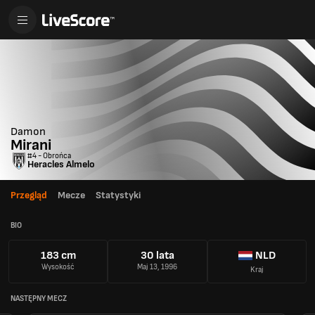
Damon
Mirani
#4 - Obrońca
Heracles Almelo
Przegląd
Mecze
Statystyki
BIO
183 cm
30 lata
NLD
Wysokość
Maj 13, 1996
Kraj
NASTĘPNY MECZ