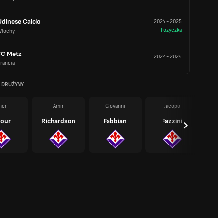
Udinese Calcio
2024
-
2025
Pożyczka
Włochy
FC Metz
2022
-
2024
rancja
Z DRUŻYNY
her
Amir
Giovanni
Jacopo
our
Richardson
Fabbian
Fazzini
I