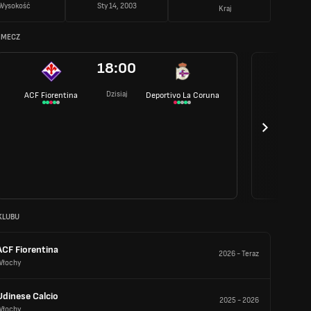
Wysokość
Sty 14, 2003
Kraj
 MECZ
18:00
Dzisiaj
ACF Fiorentina
Deportivo La Coruna
KLUBU
ACF Fiorentina
2026
-
Teraz
Włochy
Udinese Calcio
2025
-
2026
Włochy