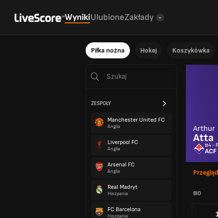
Wyniki
Ulubione
Zakłady
Piłka nożna
Hokej
Koszykówka
ZESPOŁY
Manchester United FC
Anglia
Arthur
Atta
Liverpool FC
#4 - 
Anglia
ACF 
Arsenal FC
Anglia
Przeglą
Real Madryt
BIO
Hiszpania
FC Barcelona
Hiszpania