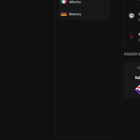
Włochy
Niemcy
F
KOLEDZY 
C
Nd