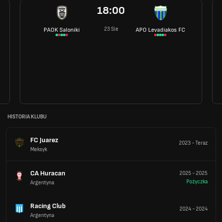
18:00
23 Sie
PAOK Saloniki
APO Levadiakos FC
HISTORIA KLUBU
FC Juarez
2023
-
Teraz
Meksyk
CA Huracan
2025
-
2025
Pożyczka
Argentyna
Racing Club
2024
-
2024
Argentyna