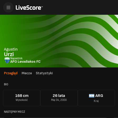
Agustin
Urzi
Napastnik
APO Levadiakos FC
Przegląd
Mecze
Statystyki
BIO
168 cm
26 lata
ARG
Wysokość
Maj 04, 2000
Kraj
NASTĘPNY MECZ