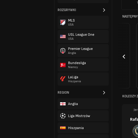
ROZGRYWKI
NASTĘPNY
MLS
USA
USL League One
USA
Premier League
Anglia
Bundesliga
Niemcy
LaLiga
Hiszpania
REGION
KOLEDZY 
Anglia
Je
Liga Mistrzów
Rafa
Hiszpania