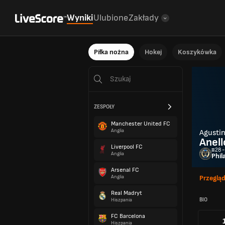
Wyniki
Ulubione
Zakłady
Piłka nożna
Hokej
Koszykówka
ZESPOŁY
Manchester United FC
Anglia
Agusti
Anell
Liverpool FC
#28 -
Anglia
Phil
Arsenal FC
Anglia
Przeglą
Real Madryt
BIO
Hiszpania
FC Barcelona
Hiszpania