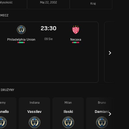
Wysokość
Maj 22, 2002
Kraj
 MECZ
23:30
09 Sie
Philadelphia Union
Necaxa
Z DRUŻYNY
remy
Indiana
Milan
Bruno
nello
Vassilev
Iloski
Damiani
Ko