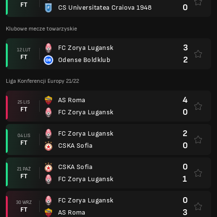
FT
0
CS Universitatea Craiova 1948
Klubowe mecze towarzyskie
3
FC Zorya Lugansk
12 LUT
FT
2
Odense Boldklub
Liga Konferencji Europy 21/22
4
AS Roma
25 LIS
FT
0
FC Zorya Lugansk
2
FC Zorya Lugansk
04 LIS
FT
0
CSKA Sofia
0
CSKA Sofia
21 PAŹ
FT
1
FC Zorya Lugansk
0
FC Zorya Lugansk
30 WRZ
FT
3
AS Roma