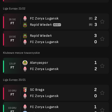
Liga Europy 21/22
2
FC Zorya Lugansk
(2)
26 SIE
FT
3
Rapid Wiedeń
(6)
3
Rapid Wiedeń
19 SIE
FT
0
FC Zorya Lugansk
Klubowe mecze towarzyskie
1
Alanyaspor
13 LIP
FT
2
FC Zorya Lugansk
Liga Europy 20/21
2
SC Braga
10 GRU
FT
0
FC Zorya Lugansk
1
FC Zorya Lugansk
03 GRU
FT