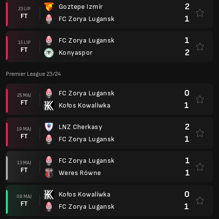
2
Goztepe Izmir
23 LIP
FT
1
FC Zorya Lugansk
1
FC Zorya Lugansk
15 LIP
FT
2
Konyaspor
Premier League 23/24
0
FC Zorya Lugansk
25 MAJ
FT
1
Kołos Kowaliwka
2
LNZ Cherkasy
19 MAJ
FT
1
FC Zorya Lugansk
1
FC Zorya Lugansk
13 MAJ
FT
1
Weres Równe
0
Kołos Kowaliwka
09 MAJ
FT
1
FC Zorya Lugansk