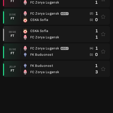
FT
1
FC Zorya Lugansk
1
FC Zorya Lugansk
(2)
15 SIE
FT
0
CSKA Sofia
(1)
1
CSKA Sofia
08 SIE
FT
1
FC Zorya Lugansk
1
FC Zorya Lugansk
(4)
01 SIE
FT
0
FK Buducnost
(1)
1
FK Buducnost
25 LIP
FT
3
FC Zorya Lugansk