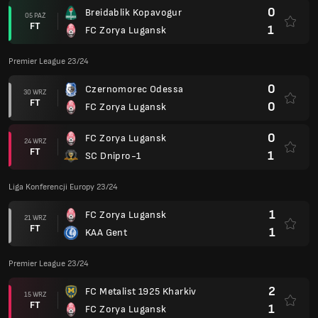
0
Breidablik Kopavogur
05 PAŹ
FT
1
FC Zorya Lugansk
Premier League 23/24
0
Czernomorec Odessa
30 WRZ
FT
0
FC Zorya Lugansk
0
FC Zorya Lugansk
24 WRZ
FT
1
SC Dnipro-1
Liga Konferencji Europy 23/24
1
FC Zorya Lugansk
21 WRZ
FT
1
KAA Gent
Premier League 23/24
2
FC Metalist 1925 Kharkiv
15 WRZ
FT
1
FC Zorya Lugansk