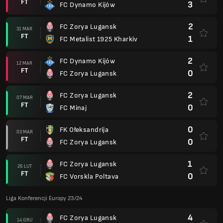
FT
3
FC Dynamo Kijów
2
FC Zorya Lugansk
31 MAR
FT
1
FC Metalist 1925 Kharkiv
2
FC Dynamo Kijów
12 MAR
FT
0
FC Zorya Lugansk
2
FC Zorya Lugansk
07 MAR
FT
0
FC Minaj
0
FK Ołeksandrija
03 MAR
FT
0
FC Zorya Lugansk
1
FC Zorya Lugansk
26 LUT
FT
0
FC Vorskla Poltava
Liga Konferencji Europy 23/24
4
FC Zorya Lugansk
14 GRU