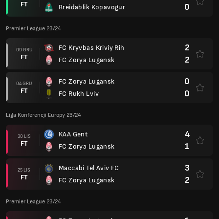
FT
0
Breidablik Kopavogur
Premier League 23/24
2
FC Kryvbas Kriviy Rih
09 GRU
FT
2
FC Zorya Lugansk
0
FC Zorya Lugansk
04 GRU
FT
0
FC Rukh Lviv
Liga Konferencji Europy 23/24
4
KAA Gent
30 LIS
FT
1
FC Zorya Lugansk
3
Maccabi Tel Aviv FC
25 LIS
FT
2
FC Zorya Lugansk
Premier League 23/24