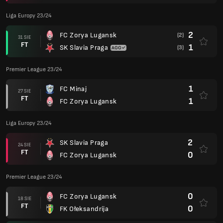
Liga Europy 23/24
2
FC Zorya Lugansk
(2)
31 SIE
FT
1
SK Slavia Praga
(3)
Premier League 23/24
1
FC Minaj
27 SIE
FT
1
FC Zorya Lugansk
Liga Europy 23/24
2
SK Slavia Praga
24 SIE
FT
0
FC Zorya Lugansk
Premier League 23/24
0
FC Zorya Lugansk
18 SIE
FT
0
FK Ołeksandrija