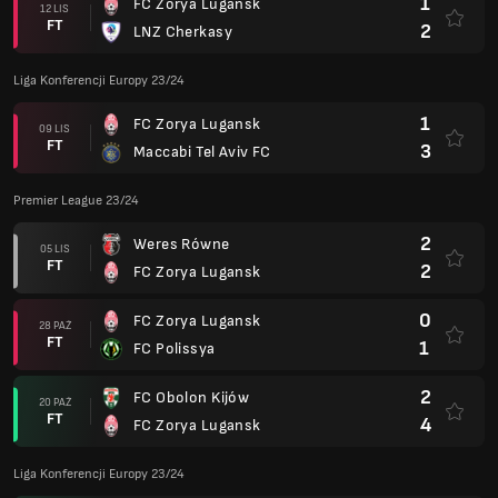
1
FC Zorya Lugansk
12 LIS
FT
2
LNZ Cherkasy
Liga Konferencji Europy 23/24
1
FC Zorya Lugansk
09 LIS
FT
3
Maccabi Tel Aviv FC
Premier League 23/24
2
Weres Równe
05 LIS
FT
2
FC Zorya Lugansk
0
FC Zorya Lugansk
28 PAŹ
FT
1
FC Polissya
2
FC Obolon Kijów
20 PAŹ
FT
4
FC Zorya Lugansk
Liga Konferencji Europy 23/24