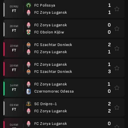
1
FC Polissya
05 MAJ
FT
1
FC Zorya Lugansk
0
FC Zorya Lugansk
28 KWI
FT
0
FC Obolon Kijów
2
FC Szachtar Donieck
22 KWI
FT
1
FC Zorya Lugansk
1
FC Zorya Lugansk
18 KWI
FT
3
FC Szachtar Donieck
1
FC Zorya Lugansk
14 KWI
FT
0
Czernomorec Odessa
2
SC Dnipro-1
09 KWI
FT
2
FC Zorya Lugansk
0
FC Zorya Lugansk
04 KWI