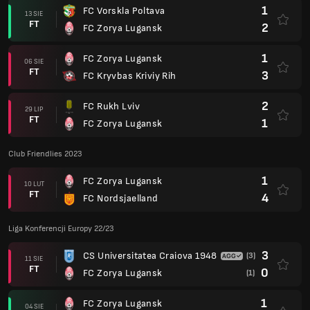
1
FC Vorskla Poltava
13 SIE
FT
2
FC Zorya Lugansk
1
FC Zorya Lugansk
06 SIE
FT
3
FC Kryvbas Kriviy Rih
2
FC Rukh Lviv
29 LIP
FT
1
FC Zorya Lugansk
Club Friendlies 2023
1
FC Zorya Lugansk
10 LUT
FT
4
FC Nordsjaelland
Liga Konferencji Europy 22/23
3
CS Universitatea Craiova 1948
(3)
11 SIE
FT
0
FC Zorya Lugansk
(1)
1
FC Zorya Lugansk
04 SIE