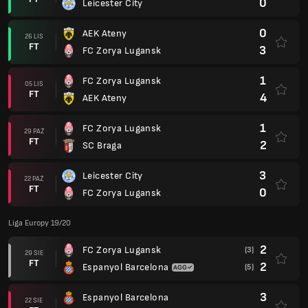
0
Leicester City
0
AEK Ateny
26 LIS
FT
3
FC Zorya Lugansk
1
FC Zorya Lugansk
05 LIS
FT
4
AEK Ateny
1
FC Zorya Lugansk
29 PAŹ
FT
2
SC Braga
3
Leicester City
22 PAŹ
FT
0
FC Zorya Lugansk
Liga Europy 19/20
2
FC Zorya Lugansk
(3)
29 SIE
FT
2
Espanyol Barcelona
(5)
3
Espanyol Barcelona
22 SIE