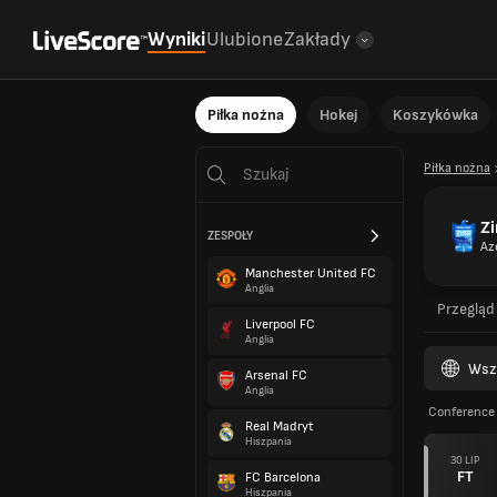
Wyniki
Ulubione
Zakłady
Piłka nożna
Hokej
Koszykówka
Piłka nożna
Zi
ZESPOŁY
Az
Manchester United FC
Anglia
Przegląd
Liverpool FC
Anglia
Wsz
Arsenal FC
Anglia
Conference 
Real Madryt
Hiszpania
30 LIP
FT
FC Barcelona
Hiszpania