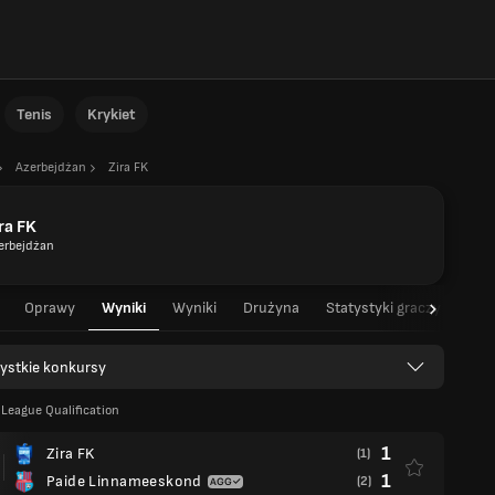
Tenis
Krykiet
Azerbejdżan
Zira FK
ra FK
erbejdżan
Oprawy
Wyniki
Wyniki
Drużyna
Statystyki graczy
Sta
ystkie konkursy
League Qualification
1
Zira FK
(1)
1
Paide Linnameeskond
(2)