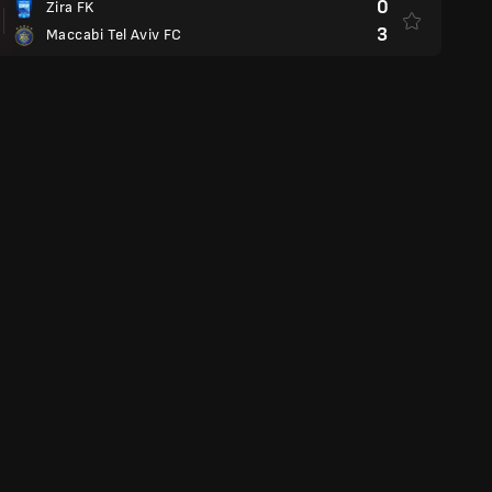
0
Zira FK
3
Maccabi Tel Aviv FC