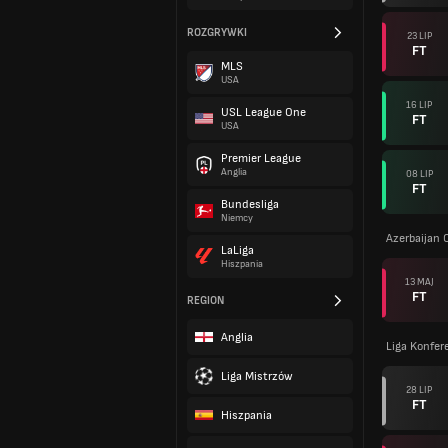
ROZGRYWKI
23 LIP
FT
MLS
USA
16 LIP
USL League One
FT
USA
Premier League
Anglia
08 LIP
FT
Bundesliga
Niemcy
Azerbaijan 
LaLiga
Hiszpania
13 MAJ
FT
REGION
Anglia
Liga Konfer
Liga Mistrzów
28 LIP
FT
Hiszpania