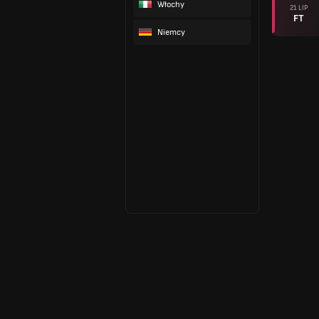
Włochy
21 LIP
FT
Niemcy