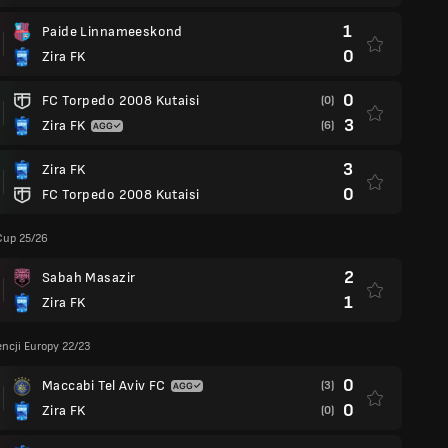
1
Paide Linnameeskond
0
Zira FK
0
FC Torpedo 2008 Kutaisi
(0)
3
Zira FK
(6)
3
Zira FK
0
FC Torpedo 2008 Kutaisi
Cup 25/26
2
Sabah Masazir
1
Zira FK
encji Europy 22/23
0
Maccabi Tel Aviv FC
(3)
0
Zira FK
(0)