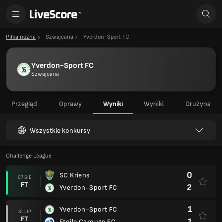
Piłka nożna
Szwajcaria
Yverdon-Sport FC
Yverdon-Sport FC
Szwajcaria
Przegląd
Oprawy
Wyniki
Wyniki
Drużyna
Wszystkie konkursy
Challenge League
0
SC Kriens
07 SIE
FT
2
Yverdon-Sport FC
1
Yverdon-Sport FC
31 LIP
FT
1
Etoile Carouge FC