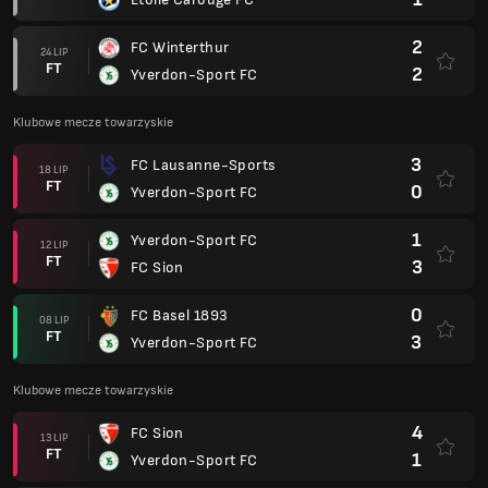
2
FC Winterthur
24 LIP
FT
2
Yverdon-Sport FC
Klubowe mecze towarzyskie
3
FC Lausanne-Sports
18 LIP
FT
0
Yverdon-Sport FC
1
Yverdon-Sport FC
12 LIP
FT
3
FC Sion
0
FC Basel 1893
08 LIP
FT
3
Yverdon-Sport FC
Klubowe mecze towarzyskie
4
FC Sion
13 LIP
FT
1
Yverdon-Sport FC