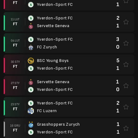
FT
1
Yverdon-Sport FC
2
Yverdon-Sport FC
11 LUT
FT
1
Servette Geneva
3
Yverdon-Sport FC
04 LUT
FT
0
FC Zurych
5
BSC Young Boys
30 STY
FT
1
Yverdon-Sport FC
1
Servette Geneva
27 STY
FT
0
Yverdon-Sport FC
2
Yverdon-Sport FC
23 STY
FT
1
FC Luzern
1
Grasshoppers Zurych
16 GRU
FT
1
Yverdon-Sport FC