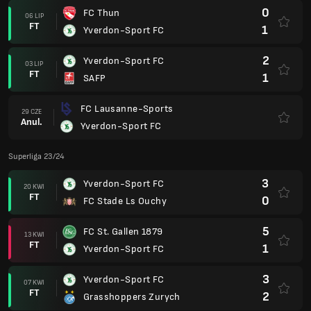
0
FC Thun
06 LIP
FT
1
Yverdon-Sport FC
2
Yverdon-Sport FC
03 LIP
FT
1
SAFP
FC Lausanne-Sports
29 CZE
Anul.
Yverdon-Sport FC
Superliga 23/24
3
Yverdon-Sport FC
20 KWI
FT
0
FC Stade Ls Ouchy
5
FC St. Gallen 1879
13 KWI
FT
1
Yverdon-Sport FC
3
Yverdon-Sport FC
07 KWI
FT
2
Grasshoppers Zurych