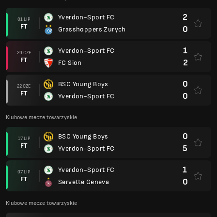
2
Yverdon-Sport FC
01 LIP
FT
0
Grasshoppers Zurych
1
Yverdon-Sport FC
29 CZE
FT
2
FC Sion
0
BSC Young Boys
22 CZE
FT
0
Yverdon-Sport FC
Klubowe mecze towarzyskie
0
BSC Young Boys
17 LIP
FT
5
Yverdon-Sport FC
1
Yverdon-Sport FC
07 LIP
FT
0
Servette Geneva
Klubowe mecze towarzyskie