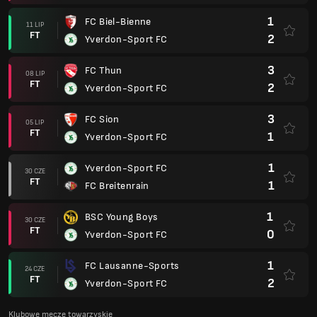
1
FC Biel-Bienne
11 LIP
FT
2
Yverdon-Sport FC
3
FC Thun
08 LIP
FT
2
Yverdon-Sport FC
3
FC Sion
05 LIP
FT
1
Yverdon-Sport FC
1
Yverdon-Sport FC
30 CZE
FT
1
FC Breitenrain
1
BSC Young Boys
30 CZE
FT
0
Yverdon-Sport FC
1
FC Lausanne-Sports
24 CZE
FT
2
Yverdon-Sport FC
Klubowe mecze towarzyskie