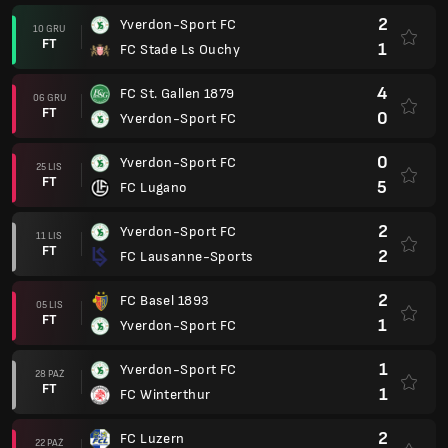
2
Yverdon-Sport FC
10 GRU
FT
1
FC Stade Ls Ouchy
4
FC St. Gallen 1879
06 GRU
FT
0
Yverdon-Sport FC
0
Yverdon-Sport FC
25 LIS
FT
5
FC Lugano
2
Yverdon-Sport FC
11 LIS
FT
2
FC Lausanne-Sports
2
FC Basel 1893
05 LIS
FT
1
Yverdon-Sport FC
1
Yverdon-Sport FC
28 PAŹ
FT
1
FC Winterthur
2
FC Luzern
22 PAŹ