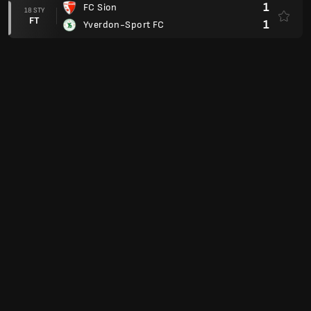
1
FC Sion
18 STY
FT
1
Yverdon-Sport FC