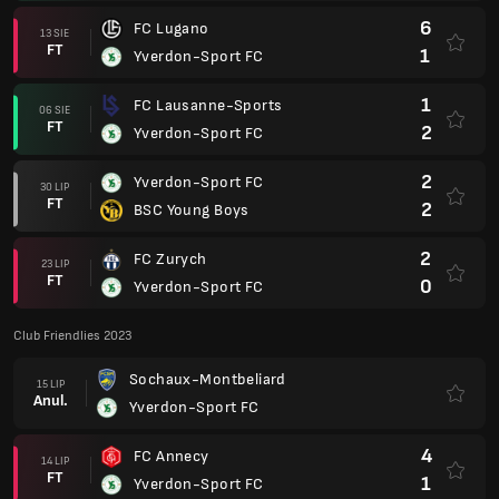
6
FC Lugano
13 SIE
FT
1
Yverdon-Sport FC
1
FC Lausanne-Sports
06 SIE
FT
2
Yverdon-Sport FC
2
Yverdon-Sport FC
30 LIP
FT
2
BSC Young Boys
2
FC Zurych
23 LIP
FT
0
Yverdon-Sport FC
Club Friendlies 2023
Sochaux-Montbeliard
15 LIP
Anul.
Yverdon-Sport FC
4
FC Annecy
14 LIP
FT
1
Yverdon-Sport FC