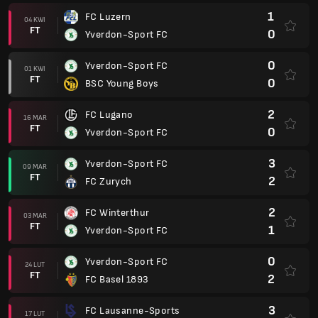
1
FC Luzern
04 KWI
FT
0
Yverdon-Sport FC
0
Yverdon-Sport FC
01 KWI
FT
0
BSC Young Boys
2
FC Lugano
16 MAR
FT
0
Yverdon-Sport FC
3
Yverdon-Sport FC
09 MAR
FT
2
FC Zurych
2
FC Winterthur
03 MAR
FT
1
Yverdon-Sport FC
0
Yverdon-Sport FC
24 LUT
FT
2
FC Basel 1893
3
FC Lausanne-Sports
17 LUT