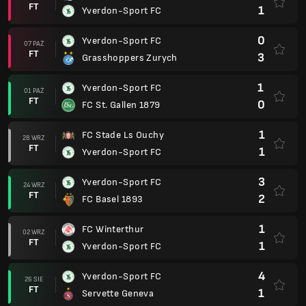
FT
1
Yverdon-Sport FC
0
Yverdon-Sport FC
07 PAŹ
FT
3
Grasshoppers Zurych
1
Yverdon-Sport FC
01 PAŹ
FT
0
FC St. Gallen 1879
1
FC Stade Ls Ouchy
28 WRZ
FT
1
Yverdon-Sport FC
3
Yverdon-Sport FC
24 WRZ
FT
2
FC Basel 1893
1
FC Winterthur
02 WRZ
FT
1
Yverdon-Sport FC
4
Yverdon-Sport FC
26 SIE
FT
1
Servette Geneva