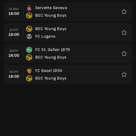
BSC Young Boys
06 LUT
16:00
Grasshoppers Zurych
Ulubio