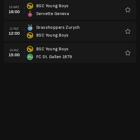
BSC Young Boys
19 WRZ
16:00
Servette Geneva
Ulubio
Grasshoppers Zurych
11 PAŹ
12:00
BSC Young Boys
Ulubio
BSC Young Boys
24 PAŹ
15:00
FC St. Gallen 1879
Ulubio
BSC Young Boys
31 PAŹ
16:00
FC Zurych
Ulubio
FC Luzern
07 LIS
16:00
BSC Young Boys
Ulubio
BSC Young Boys
21 LIS
16:00
FC Thun
Ulubio
FC Sion
28 LIS