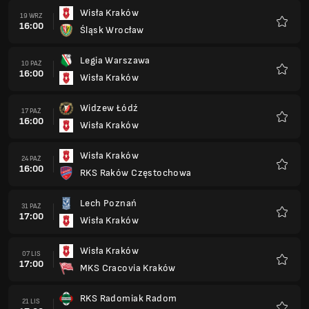
Wisła Kraków
19 WRZ
16:00
Śląsk Wrocław
Ulubio
Legia Warszawa
10 PAŹ
16:00
Wisła Kraków
Ulubio
Widzew Łódź
17 PAŹ
16:00
Wisła Kraków
Ulubio
Wisła Kraków
24 PAŹ
16:00
RKS Raków Częstochowa
Ulubio
Lech Poznań
31 PAŹ
17:00
Wisła Kraków
Ulubio
Wisła Kraków
07 LIS
17:00
MKS Cracovia Kraków
Ulubio
RKS Radomiak Radom
21 LIS