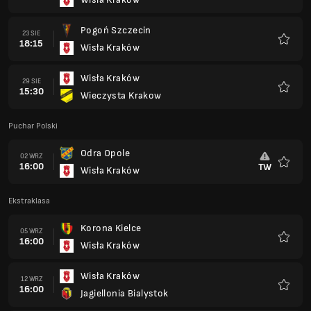
Ulubio
Pogoń Szczecin
23 SIE
18:15
Wisła Kraków
Ulubio
Wisła Kraków
29 SIE
15:30
Wieczysta Krakow
Ulubio
Puchar Polski
Odra Opole
02 WRZ
16:00
TW
Wisła Kraków
Ulubio
Ekstraklasa
Korona Kielce
05 WRZ
16:00
Wisła Kraków
Ulubio
Wisła Kraków
12 WRZ
16:00
Jagiellonia Bialystok
Ulubio