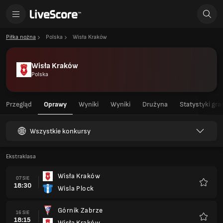
Piłka nożna
Polska
Wisła Kraków
Wisła Kraków
Polska
Przegląd
Oprawy
Wyniki
Wyniki
Drużyna
Statystyki gra
Wszystkie konkursy
Ekstraklasa
Wisła Kraków
07 SIE
18:30
Wisla Plock
Ulubio
Górnik Zabrze
16 SIE
18:15
Wisła Kraków