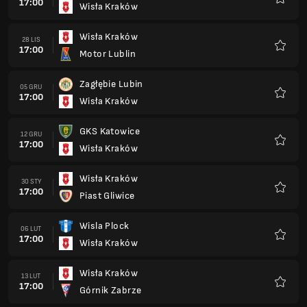
17:00
Wisła Kraków
Ulubio
Wisła Kraków
28 LIS
17:00
Motor Lublin
Ulubio
Zagłębie Lubin
05 GRU
17:00
Wisła Kraków
Ulubio
GKS Katowice
12 GRU
17:00
Wisła Kraków
Ulubio
Wisła Kraków
30 STY
17:00
Piast Gliwice
Ulubio
Wisla Plock
06 LUT
17:00
Wisła Kraków
Ulubio
Wisła Kraków
13 LUT
17:00
Górnik Zabrze
Ulubio