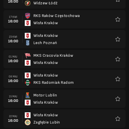
16:00
Widzew Łódź
Ulubio
RKS Raków Częstochowa
17 KWI
16:00
Wisła Kraków
Ulubio
Wisła Kraków
23 KWI
16:00
Lech Poznań
Ulubio
MKS Cracovia Kraków
01 MAJ
16:00
Wisła Kraków
Ulubio
Wisła Kraków
08 MAJ
16:00
RKS Radomiak Radom
Ulubio
Motor Lublin
15 MAJ
16:00
Wisła Kraków
Ulubio
Wisła Kraków
22 MAJ
16:00
Zagłębie Lubin
Ulubio