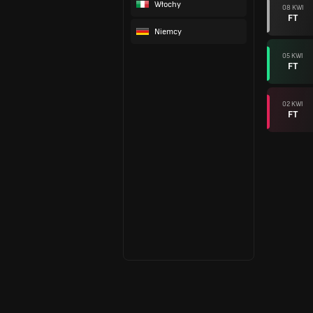
Włochy
08 KWI
FT
Niemcy
05 KWI
FT
02 KWI
FT