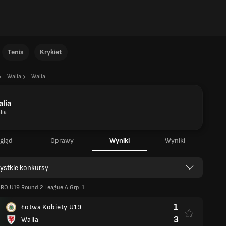
Tenis
Krykiet
Walia
Walia
lia
lia
gląd
Oprawy
Wyniki
Wyniki
ystkie konkursy
RO U19 Round 2 League A Grp. 1
1
Łotwa Kobiety U19
3
Walia