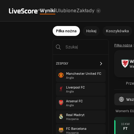
Wyniki
Ulubione
Zakłady
Piłka nożna
Hokej
Koszykówka
Piłka nożna
Wa
ZESPOŁY
Wa
Manchester United FC
Anglia
Prze
Liverpool FC
Anglia
Wsz
Arsenal FC
Anglia
Women's EU
Real Madryt
Hiszpania
15 KWI
FT
FC Barcelona
Hiszpania