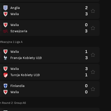
2
Anglia
3
Walia
0
Walia
3
Szwajcaria
fikacyjna 1 Liga A
1
Walia
3
Francja Kobiety U19
3
Walia
1
Turcja Kobiety U19
0
Finlandia
0
Walia
on Round 2: Group A6