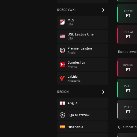
ROZGRYWKI
12 KWI
FT
MLS
USA
09 KWI
USL League One
FT
USA
Premier League
Runda kwali
Anglia
Bundesliga
02 GRU
Niemcy
FT
LaLiga
Hiszpania
29 LIS
FT
REGION
Anglia
26 LIS
FT
Liga Mistrzów
Hiszpania
Qualificati