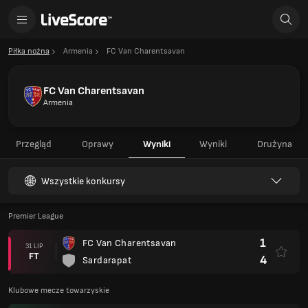
Piłka nożna
Armenia
FC Van Charentsavan
FC Van Charentsavan
Armenia
Przegląd
Oprawy
Wyniki
Wyniki
Drużyna
Wszystkie konkursy
Premier League
1
FC Van Charentsavan
31 LIP
FT
4
Sardarapat
Klubowe mecze towarzyskie