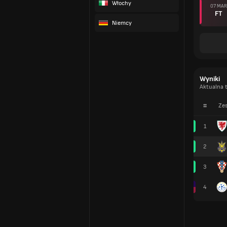
Włochy
07 MAR
FT
Niemcy
Wyniki
Aktualna t
#
Zes
1
2
3
4