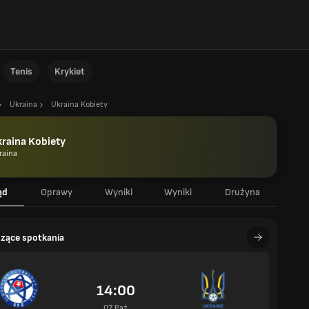
Tenis
Krykiet
Ukraina
Ukraina Kobiety
raina Kobiety
raina
ąd
Oprawy
Wyniki
Wyniki
Drużyna
zące spotkania
14:00
07 Paź