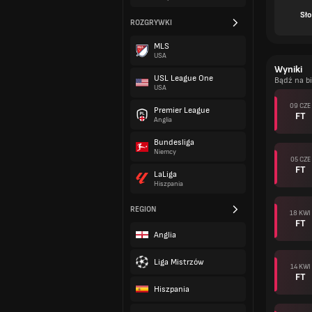
Sło
ROZGRYWKI
MLS
USA
Wyniki
USL League One
Bądź na b
USA
09 CZE
Premier League
FT
Anglia
Bundesliga
Niemcy
05 CZE
FT
LaLiga
Hiszpania
REGION
18 KWI
FT
Anglia
Liga Mistrzów
14 KWI
FT
Hiszpania