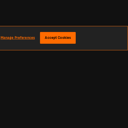
Manage Preferences
Accept Cookies
spotkań oraz rezultaty z całego sezonu.