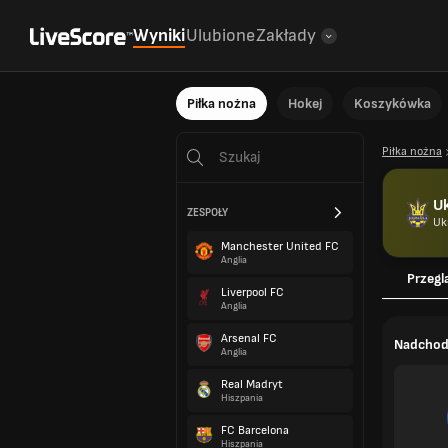
Wyniki
Ulubione
Zakłady
Piłka nożna
Hokej
Koszykówka
Piłka nożna
Uk
ZESPOŁY
Uk
Manchester United FC
Anglia
Przegl
Liverpool FC
Anglia
Arsenal FC
Nadchod
Anglia
Real Madryt
Hiszpania
FC Barcelona
Hiszpania