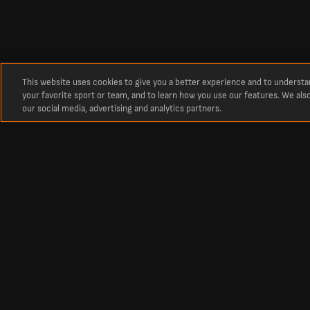
This website uses cookies to give you a better experience and to underst
your favorite sport or team, and to learn how you use our features. We als
our social media, advertising and analytics partners.
O
Najświeższe wyniki drużyny Ukraina Kobiety
Wyniki zespołu , a także najświeższe rezultaty, mecze i tabele. Śledź wy
Najświeższe wyniki drużyny Ukraina Kobiety na żywo dzisiaj Aktualne wy
Piłka nożna
Inne dyscypliny
Polska Ekstraklasa – wyniki
Wyniki krykieta
Polska Ekstraklasa – tabela
Wyniki tenisa