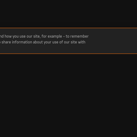
and how you use our site, for example - to remember
o share information about your use of our site with
niki na żywo.
niki drużyny Ukraina Kobiety w tym sezonie. Aktualne wyniki na żywo z dzisiejszych 
Popularne
Dzisiejsze wyniki piłki nożnej
Mistrzostwa Świata 2026