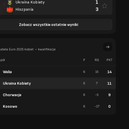
1
Ukraina Kobiety
3
Hiszpania
Zobacz wszystkie ostatnie wyniki
abela Euro 2025 kobiet – kwalifikacje
pół
P
RG
PKT
W
Walia
14
6
15
4
Ukraina Kobiety
11
6
7
3
Chorwacja
9
6
-5
3
Kosowo
0
6
-17
0