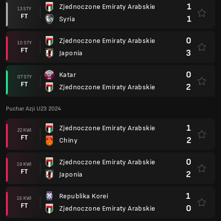
1
Zjednoczone Emiraty Arabskie
13 STY
FT
1
Syria
0
Zjednoczone Emiraty Arabskie
10 STY
FT
3
Japonia
0
Katar
07 STY
FT
2
Zjednoczone Emiraty Arabskie
Puchar Azji U23 2024
1
Zjednoczone Emiraty Arabskie
22 KWI
FT
2
Chiny
0
Zjednoczone Emiraty Arabskie
19 KWI
FT
2
Japonia
1
Republika Korei
16 KWI
FT
0
Zjednoczone Emiraty Arabskie