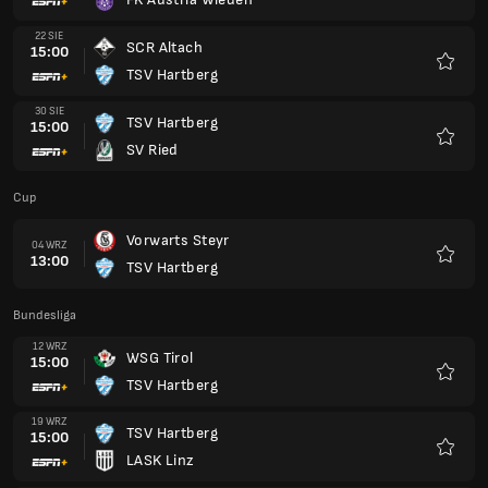
Ulubio
22 SIE
SCR Altach
15:00
TSV Hartberg
Ulubio
30 SIE
TSV Hartberg
15:00
SV Ried
Ulubio
Cup
Vorwarts Steyr
04 WRZ
13:00
TSV Hartberg
Ulubio
Bundesliga
12 WRZ
WSG Tirol
15:00
TSV Hartberg
Ulubio
19 WRZ
TSV Hartberg
15:00
LASK Linz
Ulubio