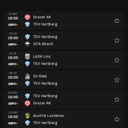
TSV Hartberg
Ulubio
05 GRU
TSV Hartberg
16:00
Grazer AK
Ulubio
12 GRU
Austria Lustenau
16:00
TSV Hartberg
Ulubio
23 STY
TSV Hartberg
16:00
Rapid Wiedeń
Ulubio
30 STY
Wolfsberger AC
16:00
TSV Hartberg
Ulubio
06 LUT
TSV Hartberg
16:00
FC Salzburg
Ulubio
13 LUT
FK Austria Wiedeń
16:00
TSV Hartberg
Ulubio