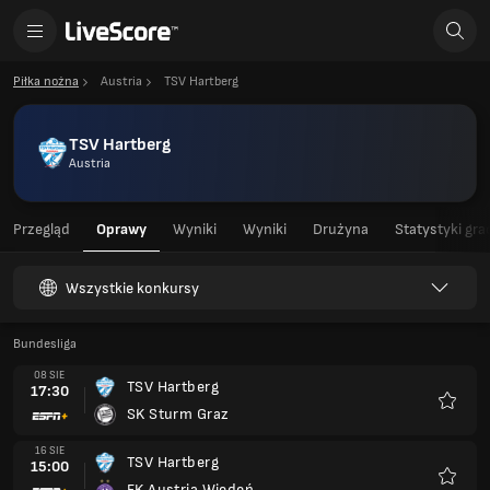
Piłka nożna
Austria
TSV Hartberg
TSV Hartberg
Austria
Przegląd
Oprawy
Wyniki
Wyniki
Drużyna
Statystyki gra
Wszystkie konkursy
Bundesliga
08 SIE
TSV Hartberg
17:30
SK Sturm Graz
Ulubio
16 SIE
TSV Hartberg
15:00
FK Austria Wiedeń